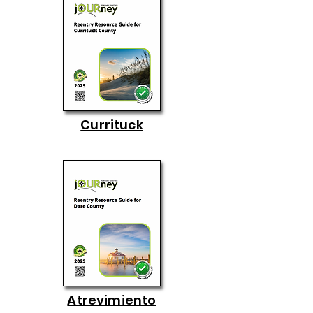
Currituck
Atrevimiento