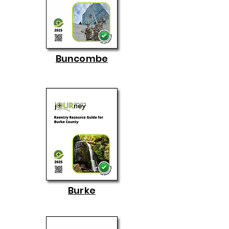
Buncombe
Burke