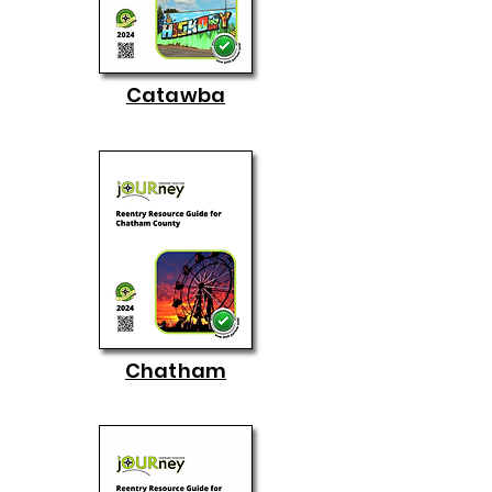
Catawba
Chatham