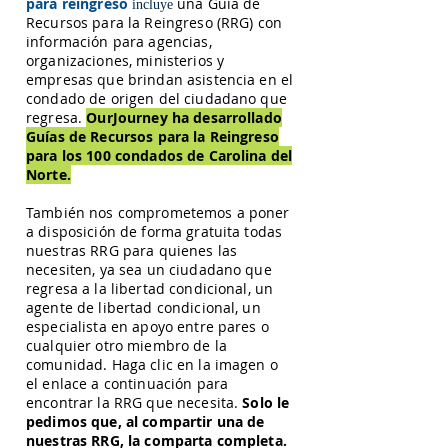
para reingreso
una Guía de
incluye
Recursos para la Reingreso (RRG) con
información para agencias,
organizaciones, ministerios y
empresas que brindan asistencia en el
condado de origen del ciudadano que
regresa.
OurJourney ha desarrollado
Guías de Recursos para la Reingreso
para los 100 condados de Carolina del
Norte.
También nos comprometemos a poner
a disposición de forma gratuita todas
nuestras RRG para quienes las
necesiten, ya sea un ciudadano que
regresa a la libertad condicional, un
agente de libertad condicional, un
especialista en apoyo entre pares o
cualquier otro miembro de la
comunidad. Haga clic en la imagen o
el enlace a continuación para
encontrar la RRG que necesita.
Solo le
pedimos que, al compartir una de
nuestras RRG, la comparta completa.