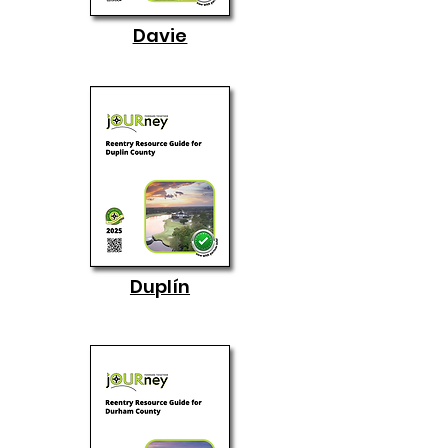
Davie
Duplín